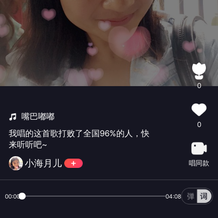
0
嘴巴嘟嘟
0
我唱的这首歌打败了全国96%的人，快
来听听吧~
小海月儿
唱同款
00:00
04:08