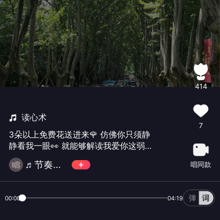
414
读心术
7
3朵以上免费花送进来🌹 仿佛你只须静
静看我一眼👀 就能够解读我爱你这弱点
💗 思念太明显 还是你太危险 比我更了
♬节奏大苏🎉
唱同款
解我心田💞 仿佛我只须轻轻地闭上眼😉
就看透我们有默契这一点 思念再不减 我
愿意冒个险 请你瞧离痊愈有多远❤️
00:00
04:19