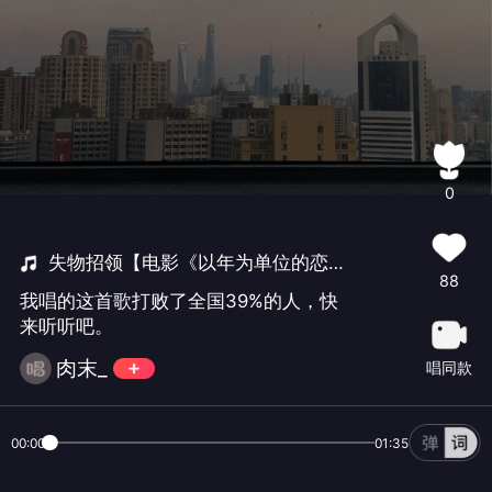
0
失物招领【电影《以年为单位的恋爱》情感主题曲】
88
我唱的这首歌打败了全国39%的人，快
来听听吧。
肉末_
唱同款
00:00
01:35