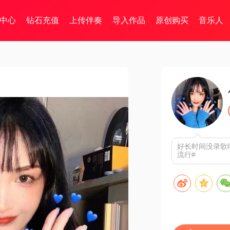
中心
钻石充值
上传伴奏
导入作品
原创购买
音乐人
好长时间没录歌啦
流行#