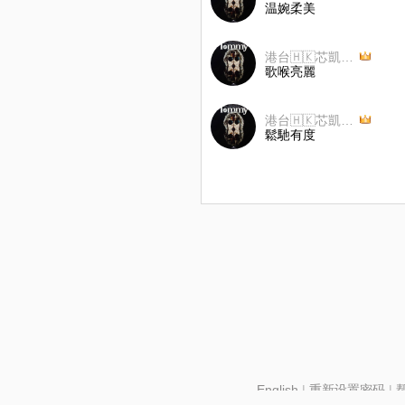
温婉柔美
港台🇭🇰芯凱奇寶🇭🇰
歌喉亮麗
港台🇭🇰芯凱奇寶🇭🇰
鬆馳有度
English
|
重新设置密码
|