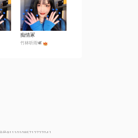
痴情冢
竹林听雨🕊
91110108571272704J