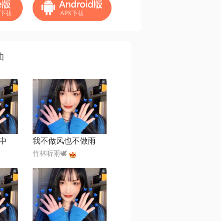
曲
中
我不做风也不做雨
竹林听雨🕊