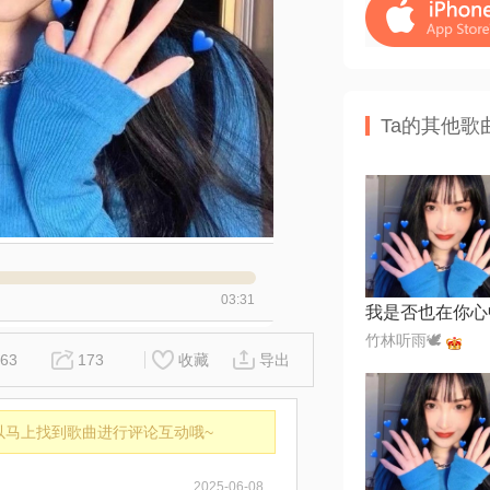
Ta的其他歌
03:31
我是否也在你心
竹林听雨🕊
63
173
收藏
导出
以马上找到歌曲进行评论互动哦~
2025-06-08