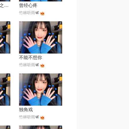
烟雨濛濛【蓓蕾之声】
曾经心疼
竹林听雨🕊
不能不想你
竹林听雨🕊
独角戏
竹林听雨🕊