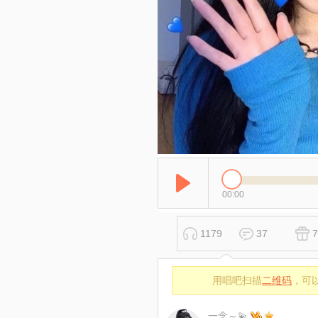
00:00
1179
37
7
用唱吧扫描
二维码
，可
一念～💫