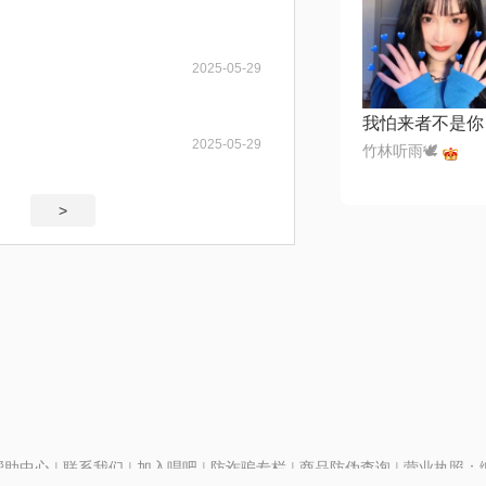
2025-05-29
我怕来者不是你
2025-05-29
竹林听雨🕊
>
帮助中心
|
联系我们
|
加入唱吧
|
防诈骗专栏
|
商品防伪查询
|
营业执照：编号