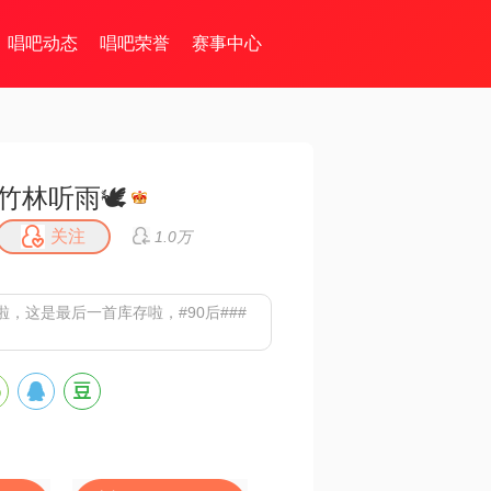
唱吧动态
唱吧荣誉
赛事中心
竹林听雨🕊
关注
1.0万
，这是最后一首库存啦，#90后###