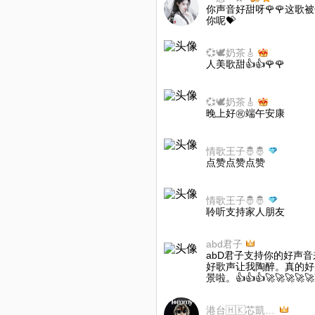
你声音好甜呀🌹🌹这
你呢💝
💞🕊奶茶🎸
人美歌甜👍👍🌹🌹
💞🕊奶茶🎸
晚上好㊗️端午安康
情歌王子🤴🤴
点赞点赞点赞
情歌王子🤴🤴
聆听支持家人朋友
abd君子
abD君子支持你的好声
好歌声让我陶醉。真的好
景啦。👍👍👍🚀🚀🚀🚀🚀
港台🇭🇰芯凱奇寶🇭🇰