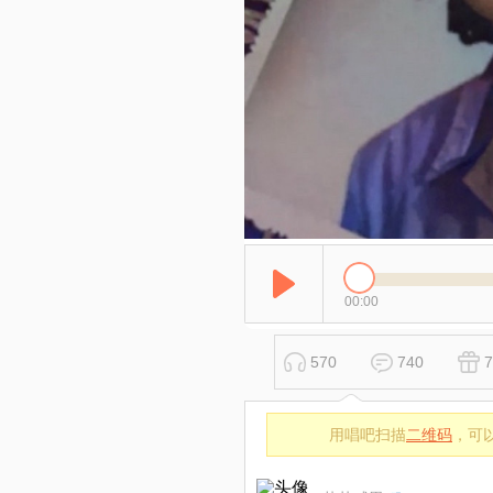
00:00
570
740
7
用唱吧扫描
二维码
，可