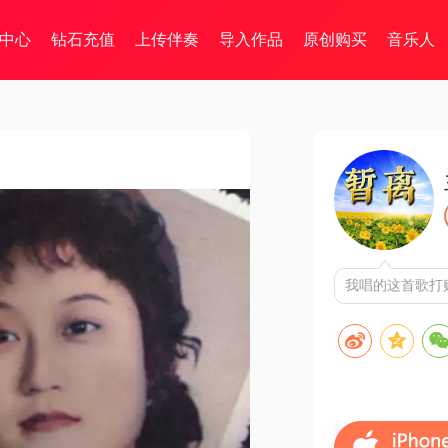
中心
钻石充值
上传伴奏
导入作品
原创购买
音乐人
我唱的这首歌打