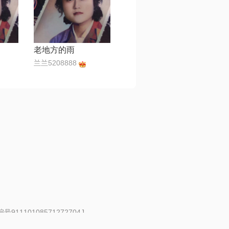
老地方的雨
兰兰5208888
91110108571272704J
 | 举报邮箱：fankui@changba.com
| 向12318举报