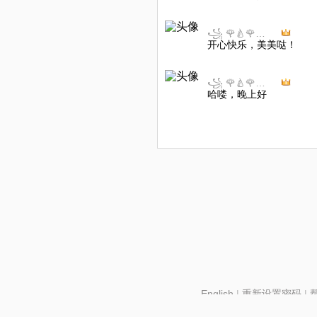
꧁ 🌹🍐🌹꧂粉红色回忆 ꧂
开心快乐，美美哒！
꧁ 🌹🍐🌹꧂粉红色回忆 ꧂
哈喽，晚上好
English
|
重新设置密码
|
北京酷智科技有限公司 ©2024 changba.com |
京IC