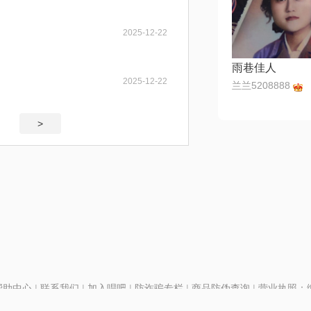
2025-12-22
雨巷佳人
2025-12-22
兰兰5208888
>
帮助中心
|
联系我们
|
加入唱吧
|
防诈骗专栏
|
商品防伪查询
|
营业执照：编号
P证110298
|
京ICP备11013291号-1
| 举报电话(24小时)：022-25782593