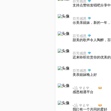
芬芳感恩
支持点赞转发唱吧分享中
芬芳感恩
㊗️美亲姐妹，新的一年
芬芳感恩
甜美的歌声令人陶醉，百
芬芳感恩
迟来聆听欣赏你的优美的
芬芳感恩
美亲姐妹晚上好
꧁ 🌹🍐🌹꧂粉红色回忆 ꧂
感恩相遇平台
꧁ 🌹🍐🌹꧂粉红色回忆 ꧂
我们有一个共同的爱好