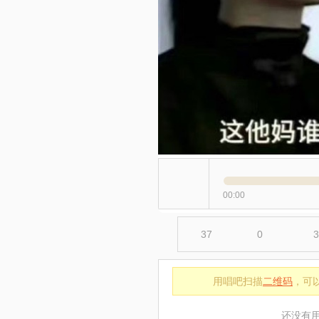
00:00
37
0
3
用唱吧扫描
二维码
，可
还没有