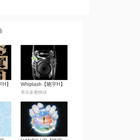
曲
晓宇H】
Whiplash【晓宇H】
养乐多蜜桃绿