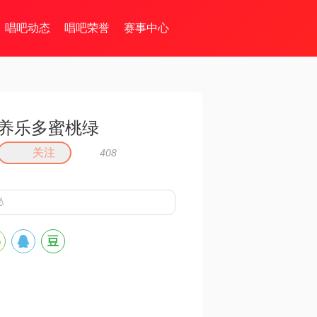
唱吧动态
唱吧荣誉
赛事中心
养乐多蜜桃绿
关注
408
