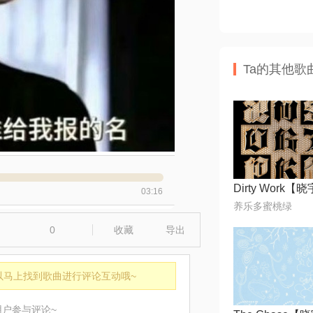
Ta的其他歌
Dirty Work【
03:16
养乐多蜜桃绿
0
收藏
导出
以马上找到歌曲进行评论互动哦~
用户参与评论~