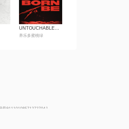
】
UNTOUCHABLE【晓宇H】
养乐多蜜桃绿
91110108571272704J
 | 举报邮箱：fankui@changba.com
| 向12318举报
|
金盾网络纠纷调解中心