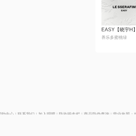
EASY【晓宇H
养乐多蜜桃绿
帮助中心
|
联系我们
|
加入唱吧
|
防诈骗专栏
|
商品防伪查询
|
营业执照：编号
P证110298
|
京ICP备11013291号-1
| 举报电话(24小时)：022-25782593
28号
|
京公网安备11010502025063号
|
|