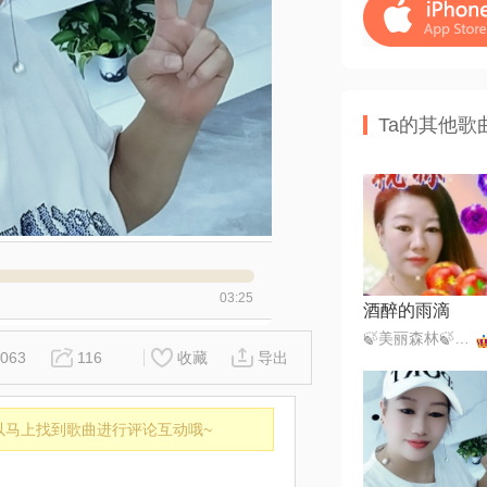
Ta的其他歌
03:25
酒醉的雨滴
🍃美丽森林🍃感恩遇见（暂离）
063
116
收藏
导出
以马上找到歌曲进行评论互动哦~