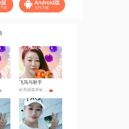
曲
飞鸟与射手
🍃美丽森林🍃感恩遇见（暂离）