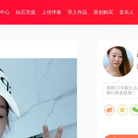
中心
钻石充值
上传伴奏
导入作品
原创购买
音乐人
我和🧚‍♀️冷紫
我们有多默契！