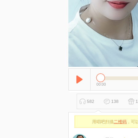
00:00
582
138
1
用唱吧扫描
二维码
，可