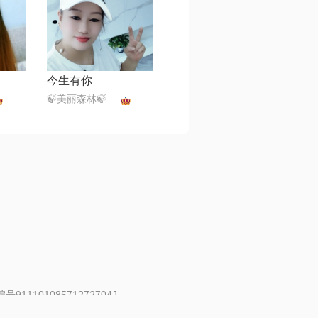
今生有你
🍃美丽森林🍃感恩遇见（暂离）
91110108571272704J
 | 举报邮箱：fankui@changba.com
| 向12318举报