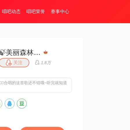
唱吧动态
唱吧荣誉
赛事中心
🍃美丽森林🍃感恩遇见（暂离）
关注
1.8万
云儿🧚‍♀️合唱的这首歌还不错哦~听完就知道