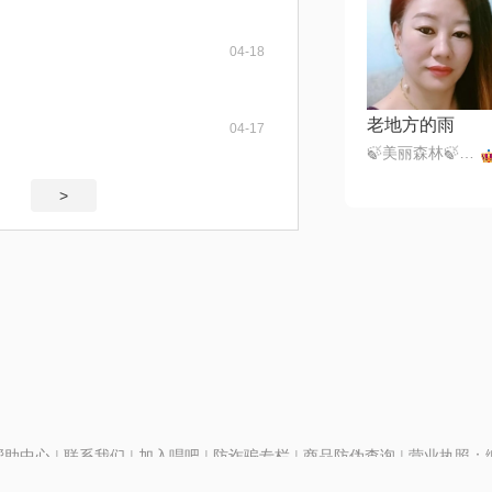
04-18
老地方的雨
04-17
🍃美丽森林🍃感恩遇见（暂离）
>
帮助中心
|
联系我们
|
加入唱吧
|
防诈骗专栏
|
商品防伪查询
|
营业执照：编号
P证110298
|
京ICP备11013291号-1
| 举报电话(24小时)：022-25782593