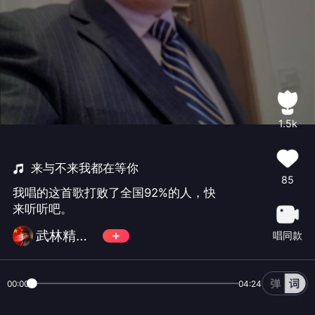
1.5k
来与不来我都在等你
85
我唱的这首歌打败了全国92%的人，快
来听听吧。
武林精神N0.1
唱同款
00:00
04:24