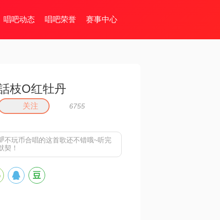
唱吧动态
唱吧荣誉
赛事中心
話枝O红牡丹
关注
6755
🌈不玩币合唱的这首歌还不错哦~听完
默契！