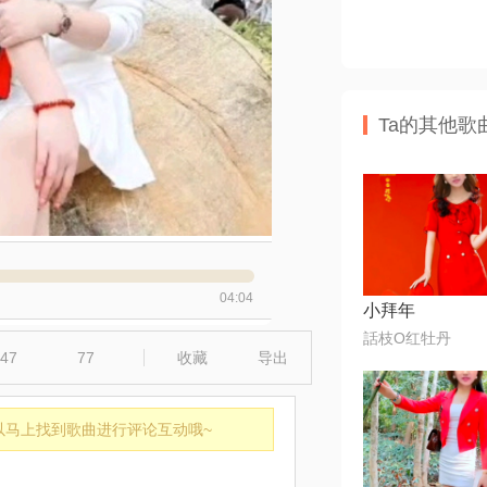
Ta的其他歌
04:04
小拜年
話枝O红牡丹
47
77
收藏
导出
以马上找到歌曲进行评论互动哦~