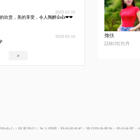
2025-02-10
的欣赏，美的享受，令人陶醉👍👍❤❤
搀扶
2025-02-10

話枝O红牡丹
>
帮助中心
|
联系我们
|
加入唱吧
|
防诈骗专栏
|
商品防伪查询
|
营业执照：编号
P证110298
|
京ICP备11013291号-1
| 举报电话(24小时)：022-25782593