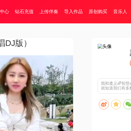
中心
钻石充值
上传伴奏
导入作品
原创购买
音乐人
唱DJ版）
我和遵义🌈智慧
就知道我们有多