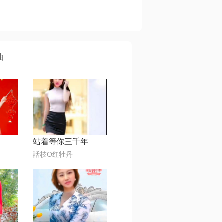
曲
站着等你三千年
話枝O红牡丹