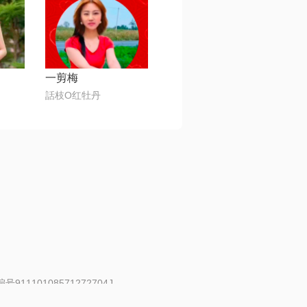
一剪梅
話枝O红牡丹
91110108571272704J
 | 举报邮箱：fankui@changba.com
| 向12318举报