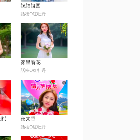
祝福祖国
話枝O红牡丹
雾里看花
話枝O红牡丹
北】
夜来香
話枝O红牡丹