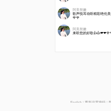
阿美努嫩
歌声悦耳动听精彩绝伦美
🌹🌹
阿美努嫩
来听您的好歌👍👍❤❤🌹
English
|
重新设置密码
|
北京酷智科技有限公司 ©2024 changba.com |
京IC