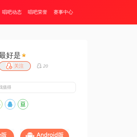
唱吧动态
唱吧荣誉
赛事中心
最好是
关注
20
我值得