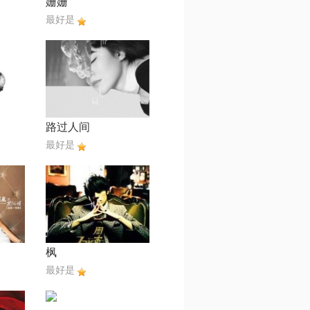
姗姗
最好是
路过人间
最好是
枫
最好是