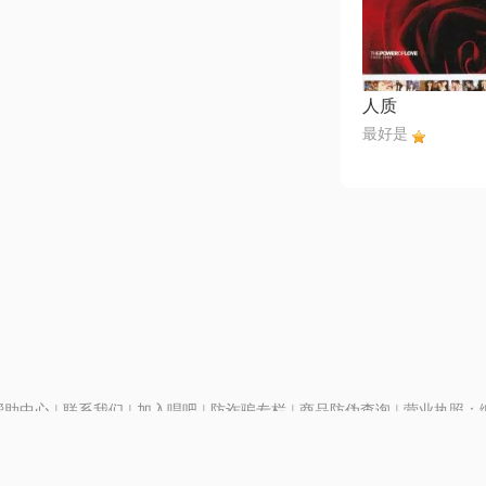
人质
最好是
帮助中心
|
联系我们
|
加入唱吧
|
防诈骗专栏
|
商品防伪查询
|
营业执照：编号
P证110298
|
京ICP备11013291号-1
| 举报电话(24小时)：022-25782593
号
|
京公网安备11010502025063号
|
|