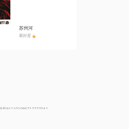
苏州河
最好是
91110108571272704J
 | 举报邮箱：fankui@changba.com
| 向12318举报
|
金盾网络纠纷调解中心