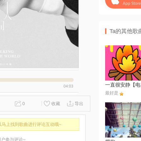
Ta的其他歌
04:03
最好是
0
收藏
导出
以马上找到歌曲进行评论互动哦~
用户参与评论~