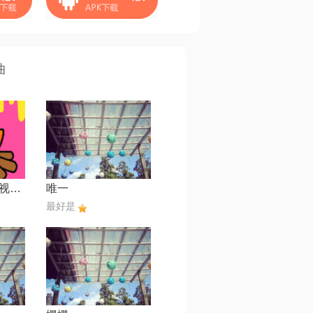
曲
一直很安静【电视剧《仙剑奇侠传》插曲】
唯一
最好是