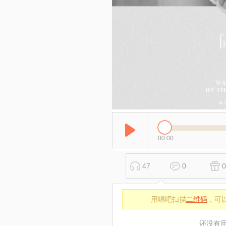
00:00
47
0
0
用唱吧扫描
二维码
，可
还没有