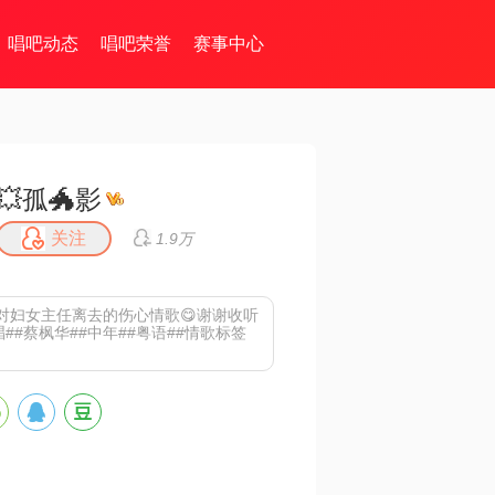
唱吧动态
唱吧荣誉
赛事中心
💥孤🐲影
关注
1.9万
对妇女主任离去的伤心情歌😋谢谢收听
唱##蔡枫华##中年##粤语##情歌标签