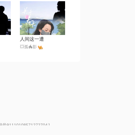
人间这一遭
💥孤🐲影
91110108571272704J
 | 举报邮箱：fankui@changba.com
| 向12318举报