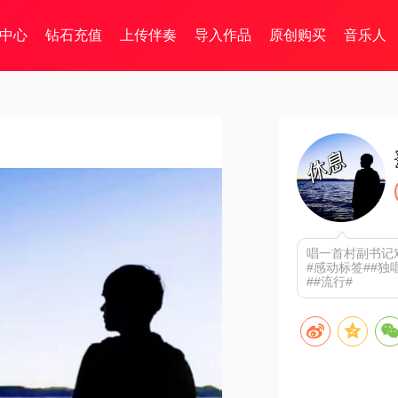
中心
钻石充值
上传伴奏
导入作品
原创购买
音乐人
唱一首村副书记
#感动标签##独
##流行#