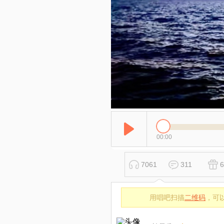
00:00
7061
311
6
用唱吧扫描
二维码
，可