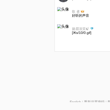
歌 者
好听的声音
扬眉淡笑🍃
[Жs/10/0.gif]
English
|
重新设置密码
|
北京酷智科技有限公司 ©2024 changba.com |
京IC