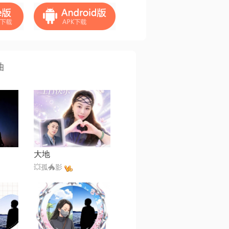
曲
大地
💥孤🐲影