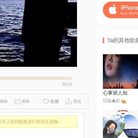
Ta的其他歌
03:13
心事谁人知
💥孤🐲影
909
858
收藏
导出
以马上找到歌曲进行评论互动哦~