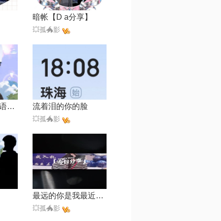
暗帐【D a分享】
💥孤🐲影
谢谢你的爱【国语版】
流着泪的你的脸
💥孤🐲影
最远的你是我最近的爱
💥孤🐲影