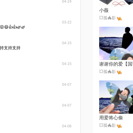
04-24
小薇
💥孤🐲影
03-22
👍👍🌿🌿
04-15
持支持支持
04-15
💥孤🐲影
04-07
04-07
用爱将心偷
💥孤🐲影
04-06