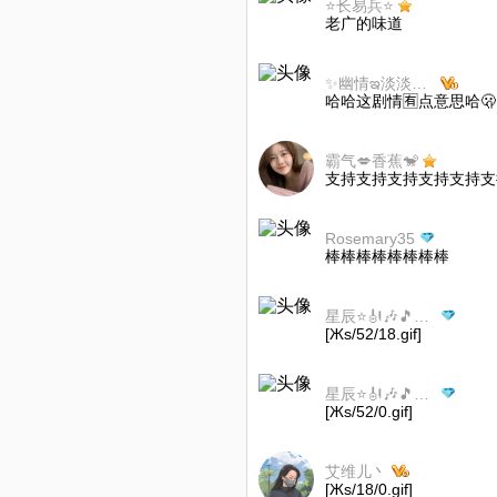
⭐长易兵⭐
老广的味道
✨幽情︎ఇ淡淡🍒❀暂离✨
哈哈这剧情🈶点意思哈🫢😝
霸气💋香蕉🐒
支持支持支持支持支持支
Rosemary35
棒棒棒棒棒棒棒棒
星辰⭐️🎻🎶🎵小礼🎁互动慢访
[Жs/52/18.gif]
星辰⭐️🎻🎶🎵小礼🎁互动慢访
[Жs/52/0.gif]
艾维儿丶
[Жs/18/0.gif]