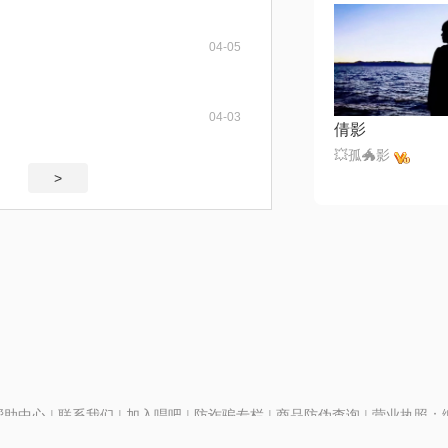
04-05
04-03
倩影
💥孤🐲影
>
帮助中心
|
联系我们
|
加入唱吧
|
防诈骗专栏
|
商品防伪查询
|
营业执照：编号
P证110298
|
京ICP备11013291号-1
| 举报电话(24小时)：022-25782593