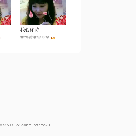
我心疼你
💗悟紫💗💛💜💗
91110108571272704J
 | 举报邮箱：fankui@changba.com
| 向12318举报