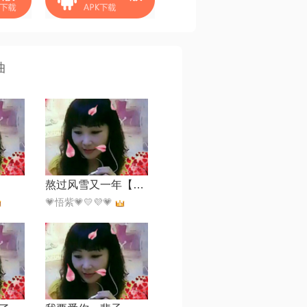
曲
熬过风雪又一年【烟嗓女版】
💗悟紫💗💛💜💗