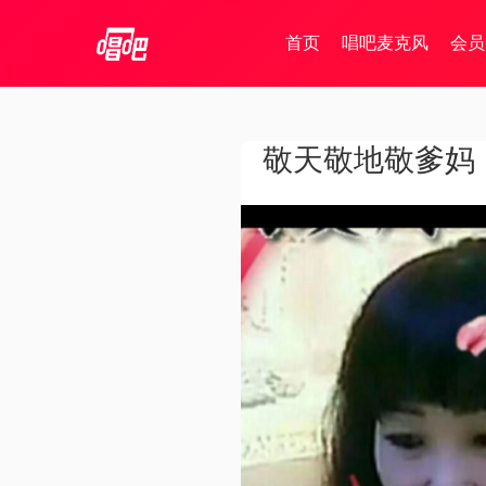
首页
唱吧麦克风
会员
敬天敬地敬爹妈