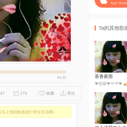
Ta的其他歌
茶香夜雨
04:32
💗悟紫💗💛💜💗
47
179
收藏
导出
以马上找到歌曲进行评论互动哦~