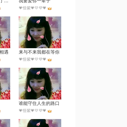
你入了我的心动了我的情
我要爱你一辈子
💗悟紫💗💛💜💗
相遇
来与不来我都在等你
💗悟紫💗💛💜💗
谁能守住人生的路口
💗悟紫💗💛💜💗