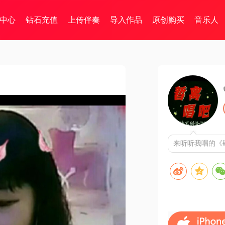
中心
钻石充值
上传伴奏
导入作品
原创购买
音乐人
来听听我唱的《