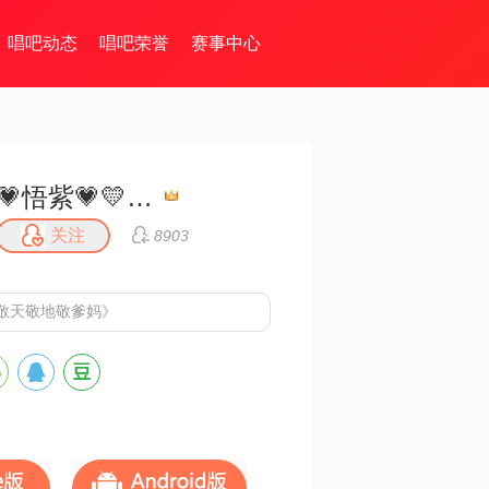
唱吧动态
唱吧荣誉
赛事中心
💗悟紫💗💛💜💗
关注
8903
敬天敬地敬爹妈》