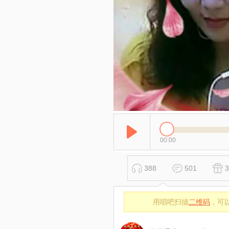
00:00
388
501
3
用唱吧扫描
二维码
，可