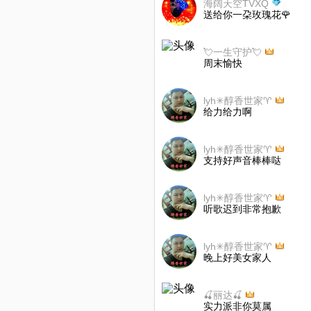
海阔天空TVXQ
送给你一朶玫瑰花🌹
💘一生守护💘
周末愉快
lyh✳醇香世家♈
给力给力啊
lyh✳醇香世家♈
支持好声音棒棒哒
lyh✳醇香世家♈
听歌迟到非常抱歉
lyh✳醇香世家♈
晚上好美女家人
🍒丽达🍒
实力派非你莫属