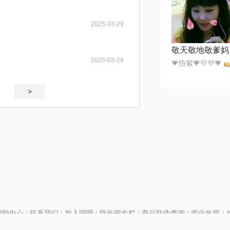
2025-03-29
敬天敬地敬爹妈
2025-03-29
💗悟紫💗💛💜💗
>
帮助中心
|
联系我们
|
加入唱吧
|
防诈骗专栏
|
商品防伪查询
|
营业执照：编号
P证110298
|
京ICP备11013291号-1
| 举报电话(24小时)：022-25782593