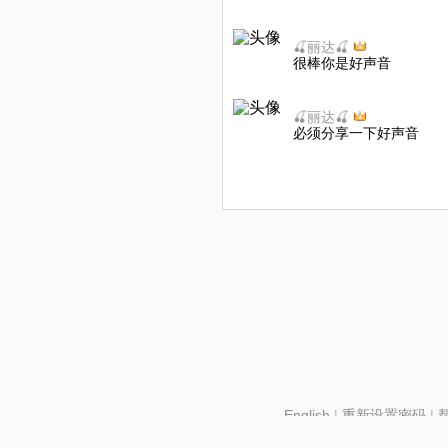
🍒丽达🍒
很棒你是好声音
🍒丽达🍒
必须分享一下好声音
English
|
重新设置密码
|
北京酷智科技有限公司 ©2024 changba.com |
京IC