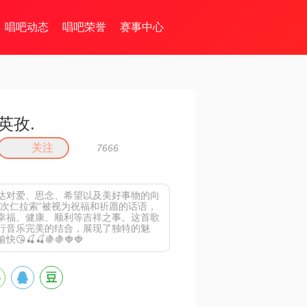
唱吧动态
唱吧荣誉
赛事中心
英孜.
关注
7666
达对爱、思念、希望以及美好事物的向
“次仁拉索”被视为祝福和祈愿的话语，
幸福、健康、顺利等吉祥之事。这首歌
行音乐完美的结合，展现了独特的魅
🍒🍒🍇🍇🍓🍓