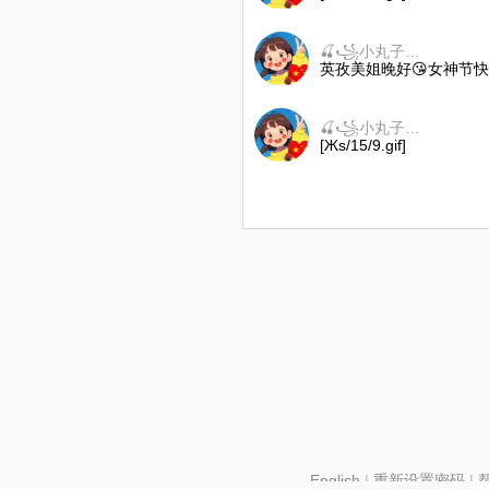
🍒꧁小丸子꧂🍒
英孜美姐晚好😘女神节快乐呦
🍒꧁小丸子꧂🍒
[Жs/15/9.gif]
English
|
重新设置密码
|