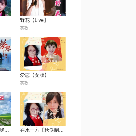
野花【Live】
英孜.
爱恋【女版】
英孜.
呼伦贝尔的云，我俩的根
在水一方【秋佚制作】