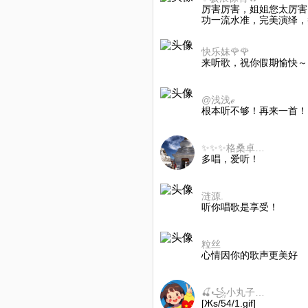
厉害厉害，姐姐您太厉害了
功一流水准，完美演绎，
快乐妹🌹🌹
来听歌，祝你假期愉快～
@浅浅ℯ
根本听不够！再来一首！
✨✨✨格桑卓瑪✨✨✨
多唱，爱听！
涟源.
听你唱歌是享受！
粒丝
心情因你的歌声更美好
🍒꧁小丸子꧂🍒
[Жs/54/1.gif]