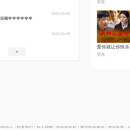
英孜.
2025-03-08
🌹🌹🌹🌹🌹
2025-03-08
爱你就让你快乐
>
英孜.
帮助中心
|
联系我们
|
加入唱吧
|
防诈骗专栏
|
商品防伪查询
|
营业执照：编号