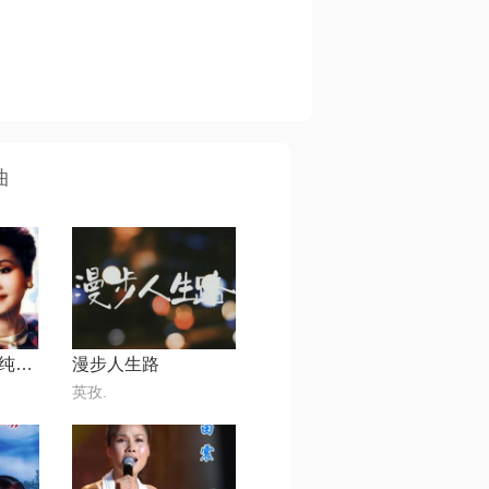
曲
边疆的泉水清又纯【婲語合唱】
漫步人生路
英孜.