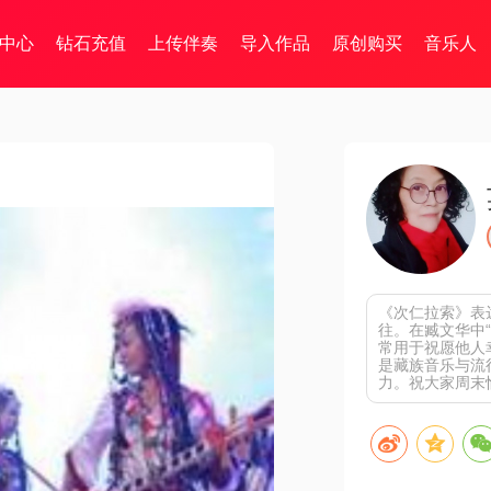
中心
钻石充值
上传伴奏
导入作品
原创购买
音乐人
《次仁拉索》表
往。在臧文华中
常用于祝愿他人
是藏族音乐与流
力。祝大家周末愉快