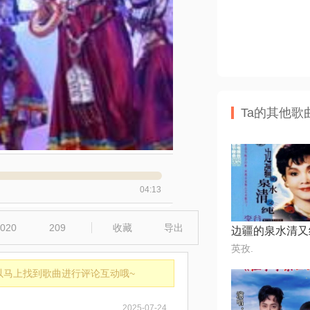
Ta的其他歌
04:13
020
209
收藏
导出
英孜.
以马上找到歌曲进行评论互动哦~
2025-07-24