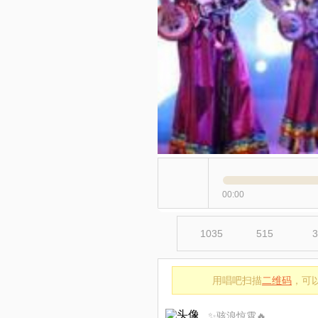
00:00
1035
515
3
用唱吧扫描
二维码
，可
✨骇浪惊霄🔥