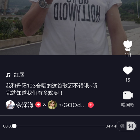
111
红唇
15
我和丹阳103合唱的这首歌还不错哦~听
完就知道我们有多默契！
余深海
✨GOOdbye✨🍬
唱同款
&
00:00
04:44