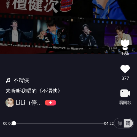
1.8k
377
不谓侠
来听听我唱的《不谓侠》
LiLi（停更）
唱同款
00:00
04:22