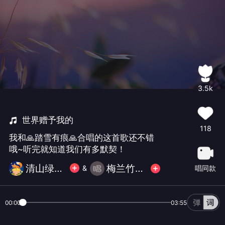
3.5k
世界赠予我的
118
我和🙏踏雪有痕🙏合唱的这首歌还不错
哦~听完就知道我们有多默契！
清山绿水笙自K
梅兰竹菊（2）
唱同款
&
00:00
03:55