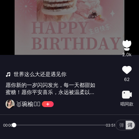
2.0k
世界这么大还是遇见你
62
愿你新的一岁闪闪发光，每一天都甜如
蜜糖！愿你平安喜乐，永远被温柔以
待，快乐加倍，幸福常伴！#祝@°ʚ倾
🥇琬榆🧚‍♀️
唱同款
芯ɞ° 生日快乐，一切如愿！#
00:00
03:51