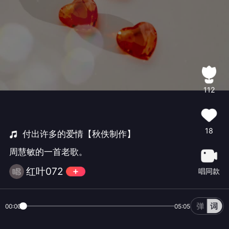
112
18
付出许多的爱情【秋佚制作】
周慧敏的一首老歌。
红叶072
唱同款
00:00
05:05