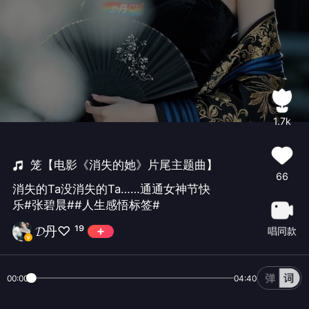
1.7k
笼【电影《消失的她》片尾主题曲】
66
消失的Ta没消失的Ta……通通女神节快
乐#张碧晨##人生感悟标签#
𝓓丹♡ ¹⁹
唱同款
00:00
04:40