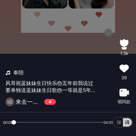
1.3k
奉陪
39
风哥祝蓝妹妹生日快乐🎂五年前我说过
要单独送蓝妹妹生日歌🎂一等就是5年😜
今年不送就来不及了🙂#回复慢高产勿礼
来去一阵风🐲🐉
唱同款
#
00:00
04:01