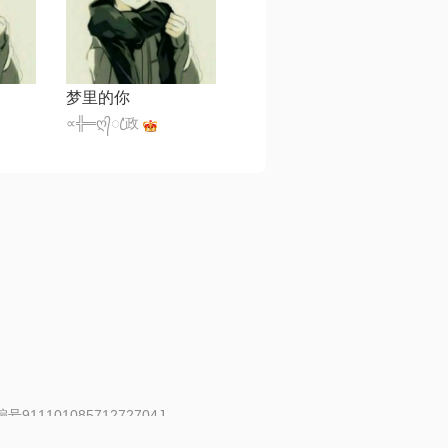
梦里的你
∝╬═ღ᭄ꦿ'政
91110108571272704J
 | 举报邮箱：fankui@changba.com
| 向12318举报