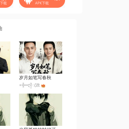
曲
岁月如笔写春秋
∝╬═ღ᭄ꦿ'政