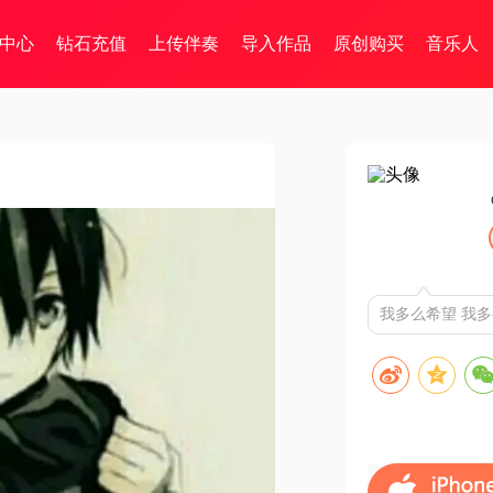
中心
钻石充值
上传伴奏
导入作品
原创购买
音乐人
我多么希望 我