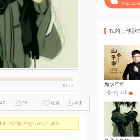
Ta的其他歌
如水年华
03:25
∝╬═ღ᭄ꦿ'政
47
98
收藏
导出
以马上找到歌曲进行评论互动哦~