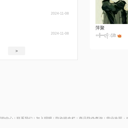
2024-11-08
萍聚
2024-11-08
∝╬═ღ᭄ꦿ'政
>
帮助中心
|
联系我们
|
加入唱吧
|
防诈骗专栏
|
商品防伪查询
|
营业执照：编号
P证110298
|
京ICP备11013291号-1
| 举报电话(24小时)：022-25782593