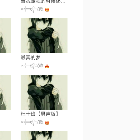
当我孤独的时候还可以抱着你
∝╬═ღ᭄ꦿ'政
最真的梦
∝╬═ღ᭄ꦿ'政
】
杜十娘【男声版】
∝╬═ღ᭄ꦿ'政