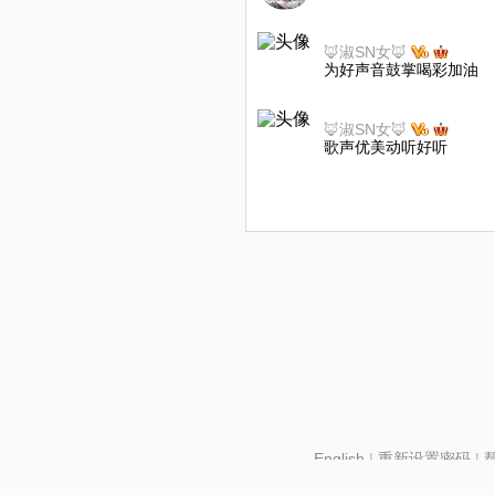
🦊淑SN女🦊
为好声音鼓掌喝彩加油
🦊淑SN女🦊
歌声优美动听好听
English
|
重新设置密码
|
北京酷智科技有限公司 ©2024 changba.com |
京IC