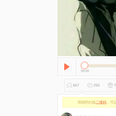
00:00
667
250
7
用唱吧扫描
二维码
，可