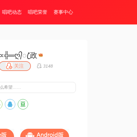
唱吧动态
唱吧荣誉
赛事中心
∝╬═ღ᭄ꦿ'政
关注
3148
多么希望……