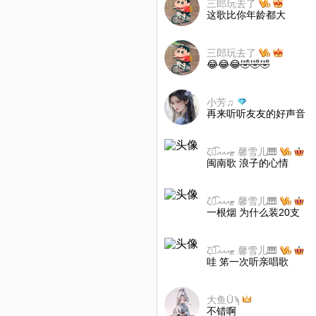
三郎玩去了
这歌比你年龄都大
三郎玩去了
😂😂😂🤣🤣🤣
小芳♫
再来听听友友的好声音
ζั͡ޓއއއ 馨雪儿🎹
闽南歌 浪子的心情
ζั͡ޓއއއ 馨雪儿🎹
一根烟 为什么装20支
ζั͡ޓއއއ 馨雪儿🎹
哇 笫一次听亲唱歌
大鱼Üϡ
不错啊