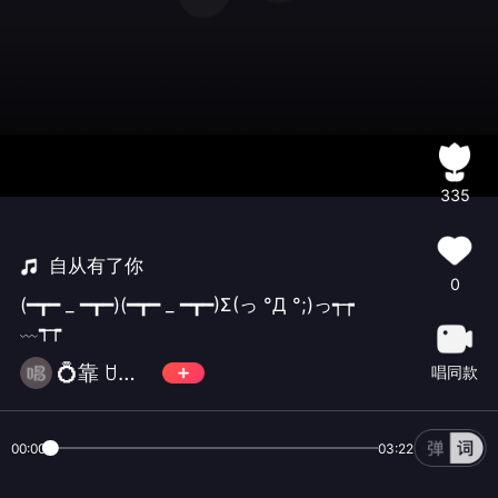
335
自从有了你
0
(━┳━ _ ━┳━)(━┳━ _ ━┳━)Σ(っ °Д °;)っ┭┮
﹏┭┮
💍靠 ꇴ倒 💍
唱同款
00:00
03:22