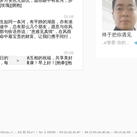
岁月安然无烦忧，愿你眼中有星河，步
瑰][拥抱]
05-08
生如同一条河，有平静的湖面，亦有汹
途中，总有那么几个朋友，愿意与你风
那句俗语所说：“患难见真情”，在风雨
终于把你遇见
命中最宝贵的财富。让我们携手同行，
ℳ挚爱·你的人☪꯭✿᭄¹³¹⁴
05-08
日的安康，笑纳互相的祝福，共享美好
>
，每天都健健康康！早上好！[抱拳][抱
帮助中心
|
联系我们
|
加入唱吧
|
防诈骗专栏
|
商品防伪查询
|
营业执照：编号