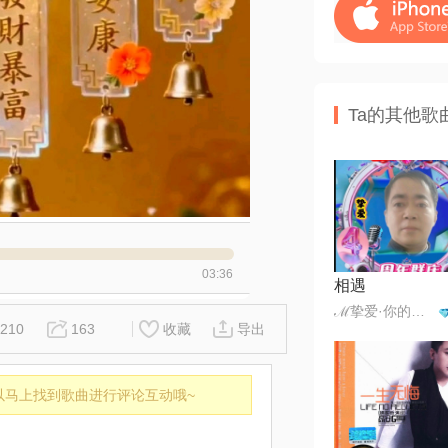
Ta的其他歌
03:36
相遇
ℳ挚爱·你的人☪꯭✿᭄¹³¹⁴
210
163
收藏
导出
以马上找到歌曲进行评论互动哦~