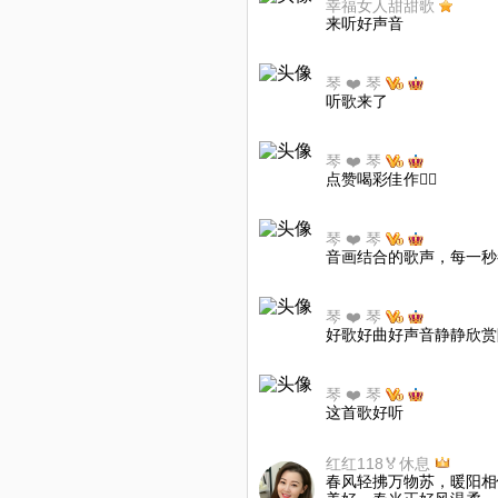
幸福女人甜甜歌
来听好声音
琴 ❤️ 琴
听歌来了
琴 ❤️ 琴
点赞喝彩佳作👍🏻
琴 ❤️ 琴
音画结合的歌声，每一秒
琴 ❤️ 琴
好歌好曲好声音静静欣赏
琴 ❤️ 琴
这首歌好听
红红118🏅休息
春风轻拂万物苏，暖阳相