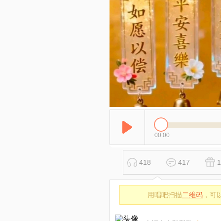
00:00
418
417
1
用唱吧扫描
二维码
，可