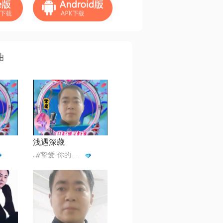
曲
浅遇深藏
ℳ挚爱·你的人☪꯭✿᭄¹³¹⁴