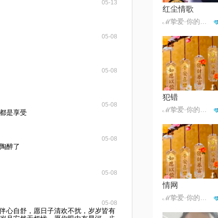
05-13
红尘情歌
ℳ挚爱·你的人☪꯭✿᭄¹³¹⁴
05-08
05-08
犯错
05-08
ℳ挚爱·你的人☪꯭✿᭄¹³¹⁴
都是享受
05-08
陶醉了
05-08
情网
ℳ挚爱·你的人☪꯭✿᭄¹³¹⁴
05-08
伴心自舒，愿日子清欢不扰，岁岁皆有