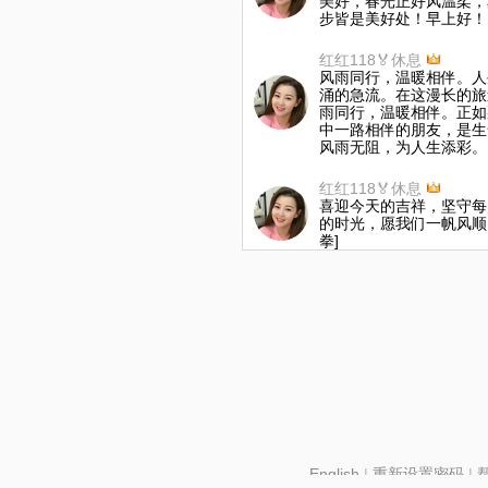
美好，春光正好风温柔，
步皆是美好处！早上好！[玫
红红118🏅休息
风雨同行，温暖相伴。人
涌的急流。在这漫长的旅
雨同行，温暖相伴。正如
中一路相伴的朋友，是生
风雨无阻，为人生添彩。
红红118🏅休息
喜迎今天的吉祥，坚守每
的时光，愿我们一帆风顺
拳]
English
|
重新设置密码
|