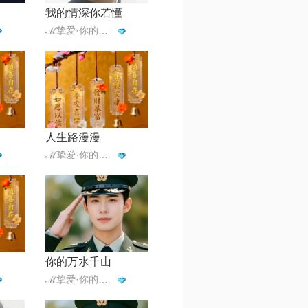
我的情深你若懂
ℳ挚爱·你的人☪꯭✿᭄¹³¹⁴
人生路漫漫
ℳ挚爱·你的人☪꯭✿᭄¹³¹⁴
你的万水千山
ℳ挚爱·你的人☪꯭✿᭄¹³¹⁴