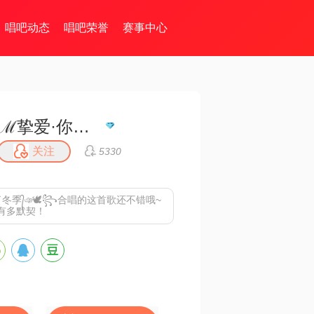
唱吧动态
唱吧荣誉
赛事中心
ℳ挚爱·你的人☪꯭✿᭄¹³¹⁴
关注
5330
冬季᭄ঞ🕊꧂合唱的这首歌还不错哦~
有多默契！