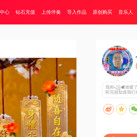
中心
钻石充值
上传伴奏
导入作品
原创购买
音乐人
我和꧁🕊谁暖了
听完就知道我们