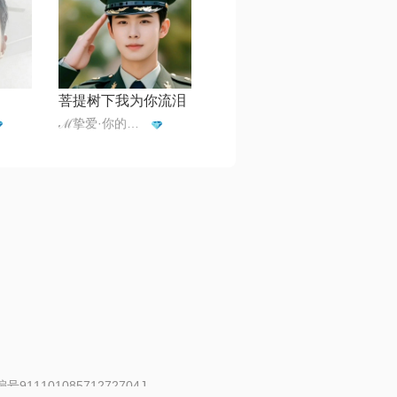
菩提树下我为你流泪
ℳ挚爱·你的人☪꯭✿᭄¹³¹⁴
91110108571272704J