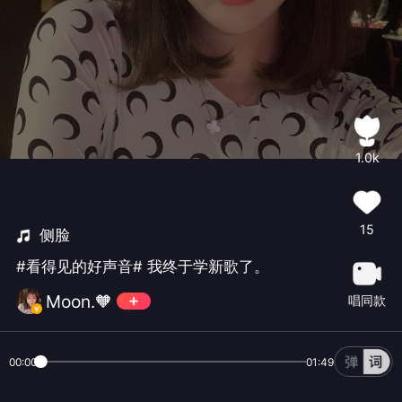
1.0k
15
侧脸
#看得见的好声音# 我终于学新歌了。
Moon.🧡
唱同款
00:00
01:49