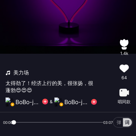
1.4k
美力场
64
太得劲了！经济上行的美，很张扬，很
蓬勃😍😍😍
BoBo-janny ⁧ 🐰
BoBo-janny ⁧ 🐰
唱同款
&
00:00
03:07