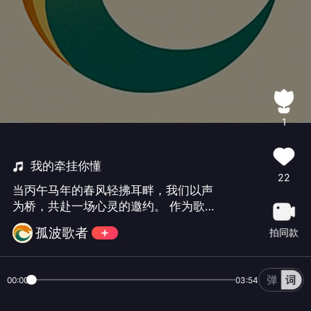
1
我的牵挂你懂
22
当丙午马年的春风轻拂耳畔，我们以声
为桥，共赴一场心灵的邀约。 作为歌
者，我始终在“孤子歌唱理论”的探索中，
孤波歌者
拍同款
追寻声音与情感的完美共振。今天呈上
的《我的牵挂你懂》（作品344），正
是这样一首佳作：旋律舒展绵长，如丝
00:00
03:54
弦般细腻柔韧；音域贴合心声的起伏，
既为男高音预留饱满共鸣，又以质朴韵