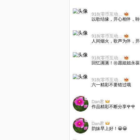
918(零币互动感谢理解)
以歌结缘，开心相伴，聆
918(零币互动感谢理解)
人间烟火，歌声为伴，开
918(零币互动感谢理解)
回忆🈵🈵！㊗️愿姐姐
918(零币互动感谢理解)
六一精彩不要错过哦
Dan君
作品精彩不断分享🌹🌹
Dan君
韵妹早上好！😀😀