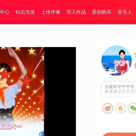
中心
钻石充值
上传伴奏
导入作品
原创购买
音乐人
大家好🌹🌹🌹
🎉🎉🎉🎈🎈🎈🎈