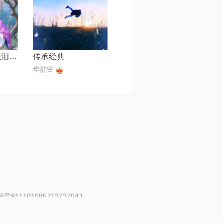
潮剧 苦情未诉悲泪来【心如】
传承经典
华韵🌸
91110108571272704J
 | 举报邮箱：fankui@changba.com
| 向12318举报
|
金盾网络纠纷调解中心