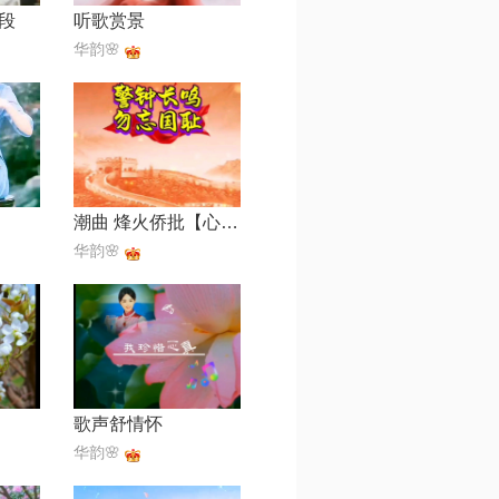
段
听歌赏景
华韵🌸
潮曲 烽火侨批【心如】
华韵🌸
歌声舒情怀
华韵🌸