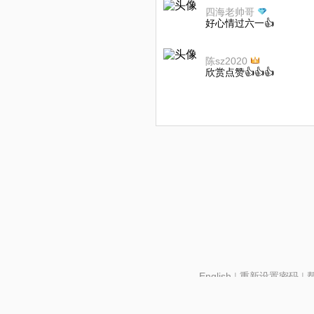
四海老帅哥
好心情过六一👍
陈sz2020
欣赏点赞👍👍👍
English
|
重新设置密码
|
北京酷智科技有限公司 ©2024 changba.com |
京IC
京网文【2024】2602-128