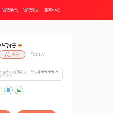
唱吧动态
唱吧荣誉
赛事中心
华韵🌸
关注
1.1万
！㊗️大小老朋友六一节快乐💝💝💝💝🎉
🎈🎈🎈🎈