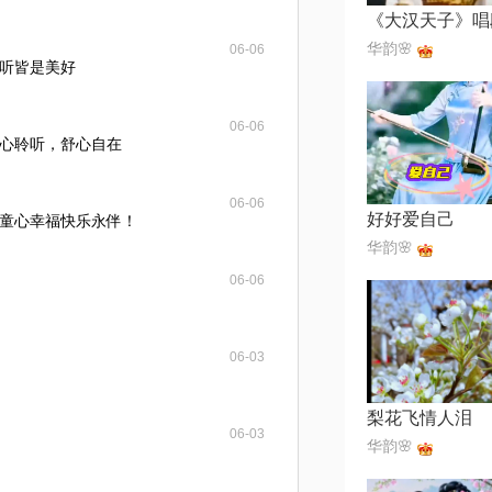
《大汉天子》唱
华韵🌸
06-06
听皆是美好
06-06
心聆听，舒心自在
06-06
好好爱自己
永葆童心幸福快乐永伴！
华韵🌸
06-06
06-03
梨花飞情人泪
06-03
华韵🌸