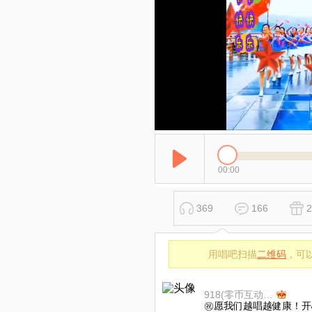
00:00
369
166
2
用唱吧扫描
二维码
，可
918(零币互动感谢理解)
㊗愿我们越唱越健康！开