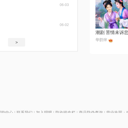
06-03
06-02
华韵🌸
>
帮助中心
|
联系我们
|
加入唱吧
|
防诈骗专栏
|
商品防伪查询
|
营业执照：编号
P证110298
|
京ICP备11013291号-1
| 举报电话(24小时)：022-25782593
号
|
京公网安备11010502025063号
|
|