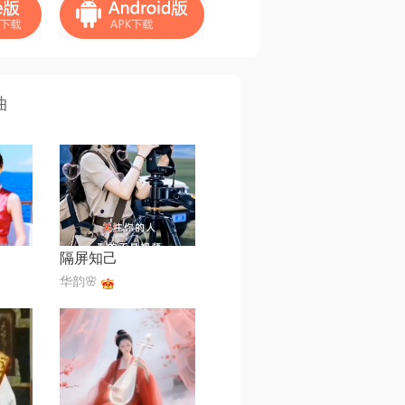
曲
隔屏知己
华韵🌸