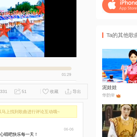
Ta的其他歌
01:29
泥娃娃
331
51
收藏
导出
华韵🌸
以马上找到歌曲进行评论互动哦~
06-06
心唱吧快乐每一天！