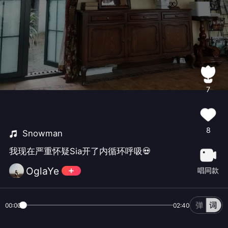
7
8
Snowman
我现在严重怀疑Sia开了内循环呼吸💀
OglaYe
唱同款
00:00
02:40