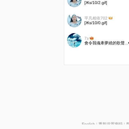
[Жs/10/2.gif]
平凡相依702
[Жs/10/0.gif]
7з
會令我魂牽夢繞的歌聲...❤
English
|
重新设置密码
|