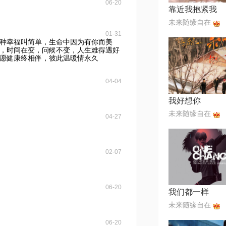
06-20
靠近我抱紧我
未来随缘自在
01-31
种幸福叫简单，生命中因为有你而美
，时间在变，问候不变，人生难得遇好
愿健康终相伴，彼此温暖情永久
04-04
我好想你
未来随缘自在
04-27
02-07
06-20
我们都一样
未来随缘自在
06-20