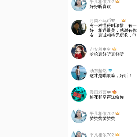
平凡相依702
好好听喜欢
月圆不玩币💖💖💖👄
有一种懂得叫珍惜，有一
好，相遇最美，感谢有你
友，真诚相待无所求，但
🎻安然🍁🌹
哈哈真好听真好听
劲东超然
这才是唱歌嘛，好听！
漫画老曹❤️
鲜花和掌声送给你
平凡相依702
赞赞赞赞赞赞
平凡相依702