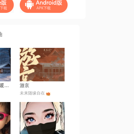
曲
若你的世界没有暖阳【影视剧《入青云》宿命救赎曲】
游京
未来随缘自在