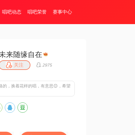
唱吧动态
唱吧荣誉
赛事中心
未来随缘自在
关注
2975
格的，换着花样的唱，有意思😊，希望