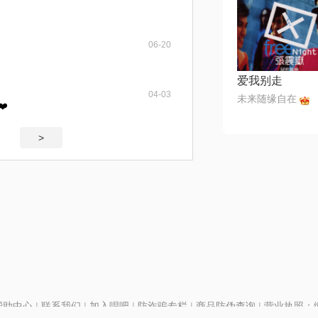
06-20
爱我别走
04-03
未来随缘自在
️
>
帮助中心
|
联系我们
|
加入唱吧
|
防诈骗专栏
|
商品防伪查询
|
营业执照：编号