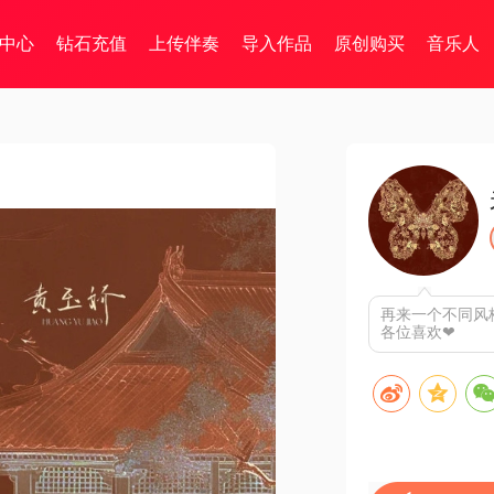
中心
钻石充值
上传伴奏
导入作品
原创购买
音乐人
再来一个不同风
各位喜欢❤