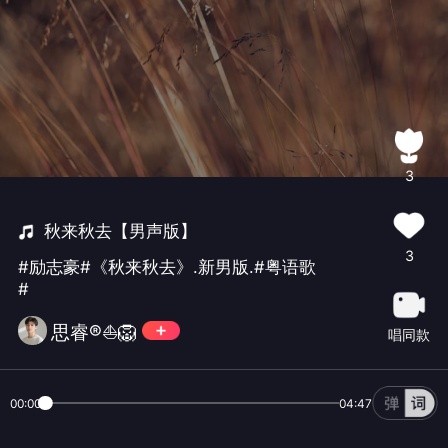
3
秋来秋去【男声版】
3
#励志豪#《秋来秋去》.新男版.#粤语歌
#
思睿®️⛵🦁
唱同款
00:00
04:47