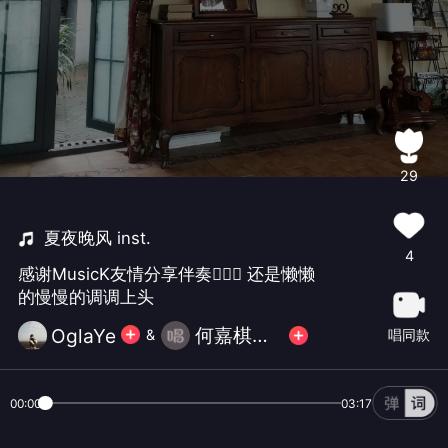
29
夏夜晚风 inst.
4
感谢MusicK友情分享伴奏🙆🏻‍♀️ 还是懒懒
的慢慢的调调上头
何嘉棋MusicK
OglaYe
唱同款
&
00:00
03:17