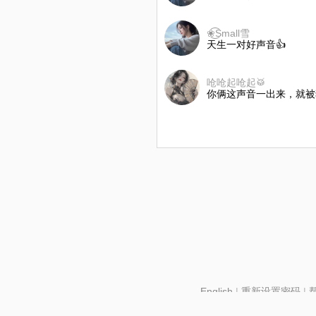
❀͜͡Small雪
天生一对好声音👍
呛呛起呛起🥁
你俩这声音一出来，就被
English
|
重新设置密码
|
北京酷智科技有限公司 ©2024 changba.com |
京IC