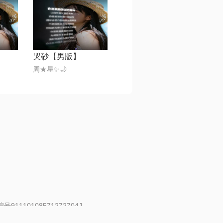
哭砂【男版】
周★星✨🌙
91110108571272704J
 | 举报邮箱：fankui@changba.com
| 向12318举报