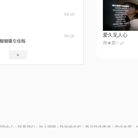
04-19
爱久见人心
04-18
狠狠吸引住啦
周★星✨🌙
>
帮助中心
|
联系我们
|
加入唱吧
|
防诈骗专栏
|
商品防伪查询
|
营业执照：编号
P证110298
|
京ICP备11013291号-1
| 举报电话(24小时)：022-25782593