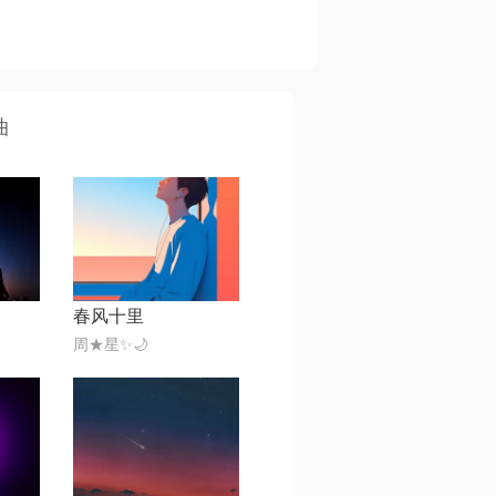
曲
春风十里
周★星✨🌙