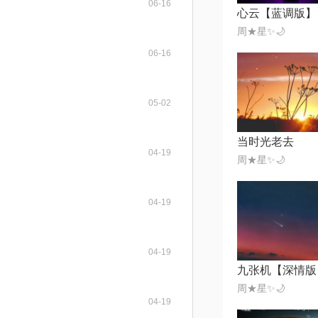
06-16
心云【蓝调版】
周★星✨🌙
06-16
05-02
当时光老去
04-19
周★星✨🌙
04-19
04-19
九张机【深情版
周★星✨🌙
04-19