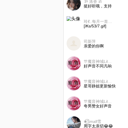
ૐ 洛香 ॐ
挺好听哦，支持
玲💃..每月一首歌！🎼🎤
[Жs/53/7.gif]
司新萍
亲爱的你啊
🎊魔音神域Lily🎷
好声音不同凡响
🎊魔音神域Lily🎷
星哥静姐更新愉快
🎊魔音神域Lily🎷
夸男赞女好声音
❀͜͡Small雪
周字太亲切😂😂