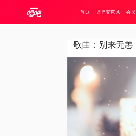
首页
唱吧麦克风
会员
歌曲：别来无恙