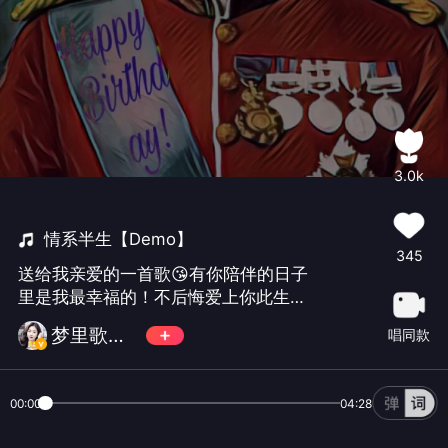
3.0k
情系半生【Demo】
345
送给我亲爱的一首歌😘有你陪伴的日子
里是我最幸福的！不后悔爱上你此生无
憾了！以后希望你好好的一切顺利！我
梦里歌声......
唱同款
最在乎最牵挂的人！永远把你放在我心
里了！好想好想一直陪伴在你身边……❤️
❤️🌹🌹🌹
00:00
04:28