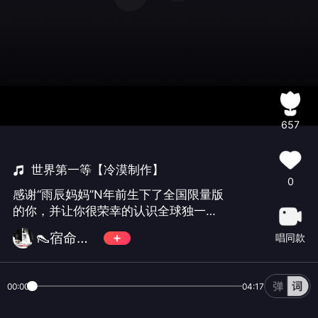
657
世界第一等【冷漠制作】
0
感谢“雨辰妈妈”N年前生下了全国限量版
的你，并让你很荣幸的认识全球独一无
二的我，尧、菲与你同祈愿妈妈身体健
👠宿命🎀菲菲👠
唱同款
康万寿无疆！亲爱的“雨辰”Happy
birthday to you!菲菲在此借尧尧之声同
祝唱吧每一位支持我的兄弟姐妹们开心
00:00
04:17
快乐。感恩一路陪伴的每一位