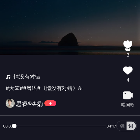
3
情没有对错
4
#大笨##粤语#《情没有对错》☕
思睿®️⛵🦁
唱同款
00:00
04:17