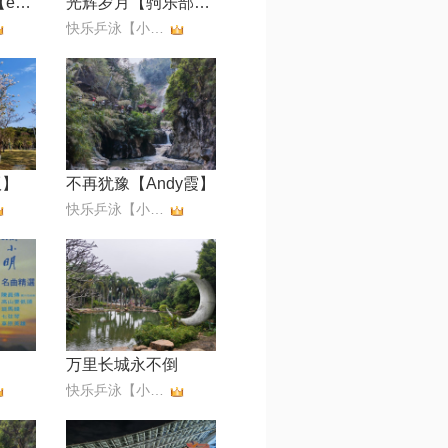
w梁祝 [粤语版]【edit by 风中】
光辉岁月【驹乐部专用】
快乐乒泳【小小滨】无币
版】
不再犹豫【Andy霞】
快乐乒泳【小小滨】无币
万里长城永不倒
快乐乒泳【小小滨】无币