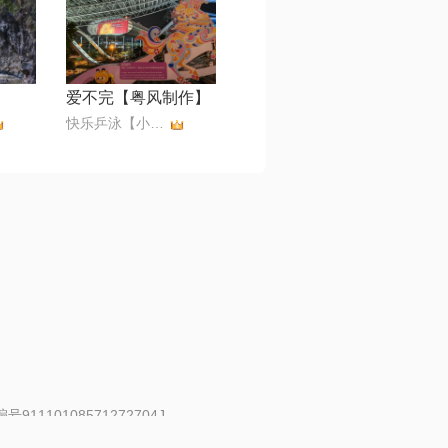
爱不完【粤风制作】
快乐乒泳【小小滨】无币
91110108571272704J
 | 举报邮箱：fankui@changba.com
| 向12318举报