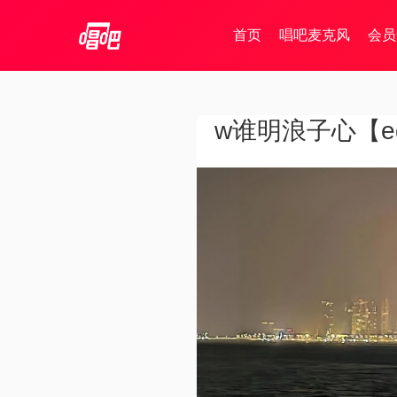
首页
唱吧麦克风
会员
w谁明浪子心【edi