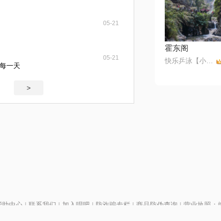
05-21
霍东阁
05-21
快乐乒泳【小小滨】无币
每一天
>
帮助中心
|
联系我们
|
加入唱吧
|
防诈骗专栏
|
商品防伪查询
|
营业执照：编号
P证110298
|
京ICP备11013291号-1
| 举报电话(24小时)：022-25782593