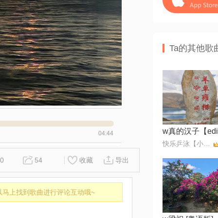
Ta的其他歌
04:44
快乐乒泳【小小滨】无币
0
54
收藏
导出
以马上找到歌曲进行评论互动哦~