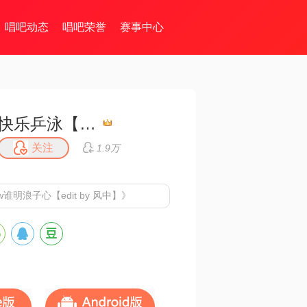
唱吧动态
唱吧荣誉
赛事中心
快乐乒泳【小小滨】无币
关注
1.9万
明浪子心【edit by 风中】》