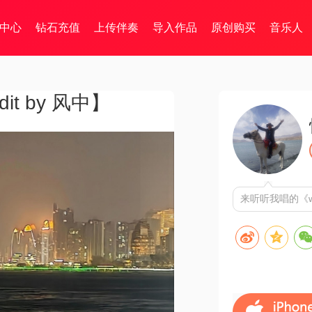
中心
钻石充值
上传伴奏
导入作品
原创购买
音乐人
t by 风中】
来听听我唱的《w谁