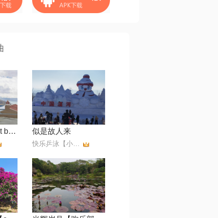
曲
w真的汉子【edit by 风中】
似是故人来
快乐乒泳【小小滨】无币