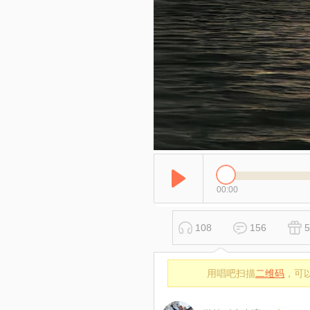
00:00
108
156
5
用唱吧扫描
二维码
，可