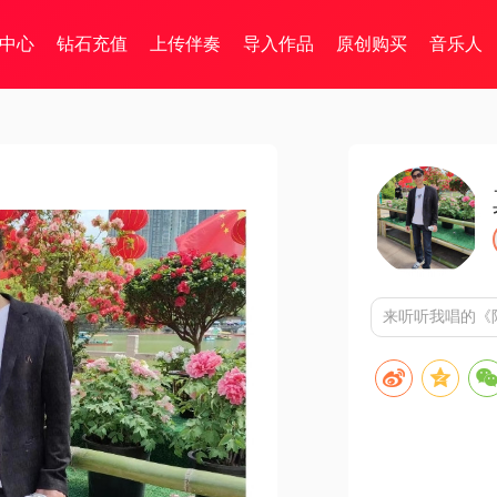
中心
钻石充值
上传伴奏
导入作品
原创购买
音乐人
来听听我唱的《