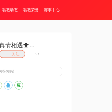
唱吧动态
唱吧荣誉
赛事中心
真情相遇🐥🐌🐆
关注
51
阿爸阿妈》