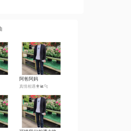
曲
阿爸阿妈
真情相遇🐥🐌🐆