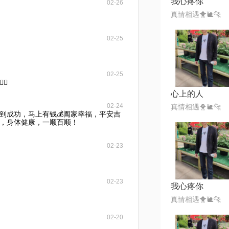
我心疼你
02-26
真情相遇🐥🐌🐆
02-25
02-25
🏻
心上的人
02-24
真情相遇🐥🐌🐆
马到成功，马上有钱💰阖家幸福，平安吉
，身体健康，一顺百顺！
02-23
02-23
我心疼你
真情相遇🐥🐌🐆
02-20