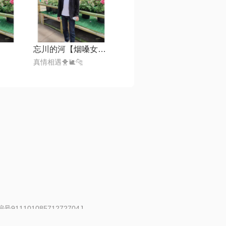
忘川的河【烟嗓女版】
真情相遇🐥🐌🐆
91110108571272704J
 | 举报邮箱：fankui@changba.com
| 向12318举报