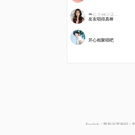
☁️じ☆veジ上池小雨☔️
友友唱得真棒
‭⁠ ‭⁠‭
开心相聚唱吧
English
|
重新设置密码
|
北京酷智科技有限公司 ©2024 changba.com |
京IC