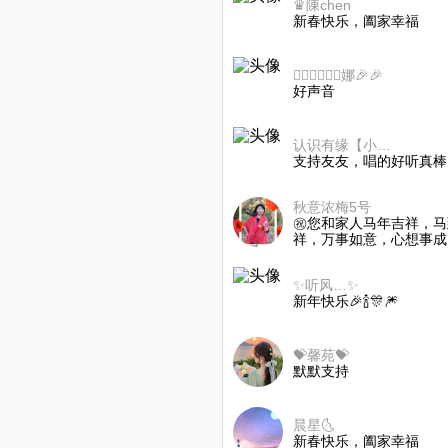
♛陳chen
新春快乐，阖家幸福
🧜🏻‍♀️🧜🏻‍♀️娜🎉🎉
好声音
认识有缘【小飞】
支持友友，唱的好听真棒👍
秋意浓梅5号
㊗️您和家人马年吉祥，
祥，万事如意，心想事成
✨听风…✨
新年快乐🎉🍾🎊🎆
💝馨苑💝
默默支持
晨星🌜
新春快乐，阖家幸福