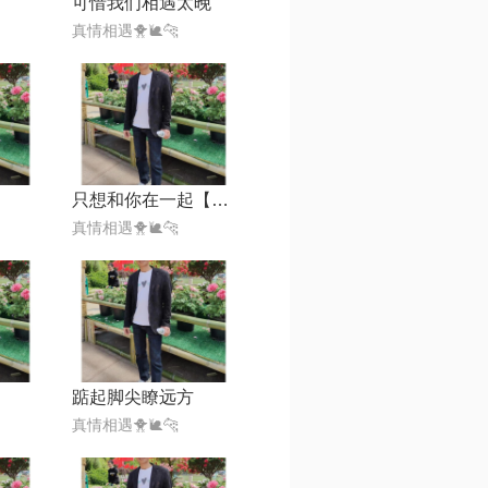
可惜我们相遇太晚
真情相遇🐥🐌🐆
只想和你在一起【对唱版】
真情相遇🐥🐌🐆
踮起脚尖瞭远方
真情相遇🐥🐌🐆