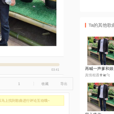
Ta的其他歌
再喊一声爹和娘
03:41
真情相遇🐥🐌🐆
1
收藏
导出
以马上找到歌曲进行评论互动哦~