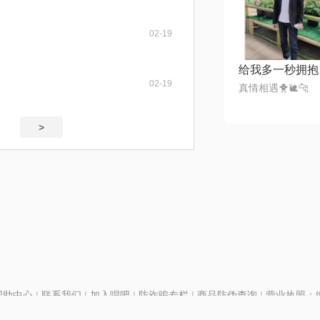
02-19
给我多一秒拥抱
02-19
真情相遇🐥🐌🐆
>
帮助中心
|
联系我们
|
加入唱吧
|
防诈骗专栏
|
商品防伪查询
|
营业执照：编号
P证110298
|
京ICP备11013291号-1
| 举报电话(24小时)：022-25782593