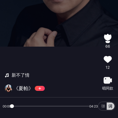
66
12
新不了情
《夏帕》
唱同款
00:00
04:23