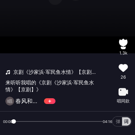
1.3k
京剧《沙家浜·军民鱼水情》【京剧】
26
来听听我唱的《京剧《沙家浜·军民鱼水
情》【京剧】》
春风和气🎷大🎺🎻🏏不玩币
唱同款
00:00
04:16