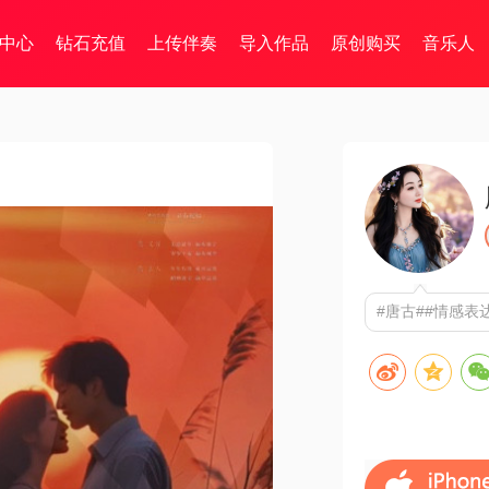
中心
钻石充值
上传伴奏
导入作品
原创购买
音乐人
#唐古##情感表