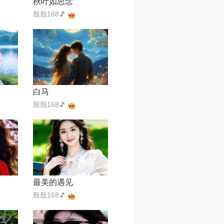
秋叶如思念
殷殷168🎵
白马
殷殷168🎵
最美的遇见
殷殷168🎵