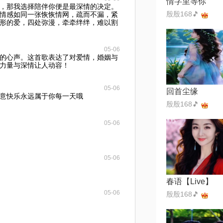
情字里等你
，那我选择陪伴你便是最深情的决定。
殷殷168🎵
情感如同一张恢恢情网，疏而不漏，紧
形的爱，四处弥漫，牵牵绊绊，难以割
05-06
的心声。这首歌表达了对爱情，婚姻与
力量与深情让人动容！
05-06
回首尘缘
意快乐永远属于你每一天哦
殷殷168🎵
05-06
05-06
春语【Live】
05-06
殷殷168🎵