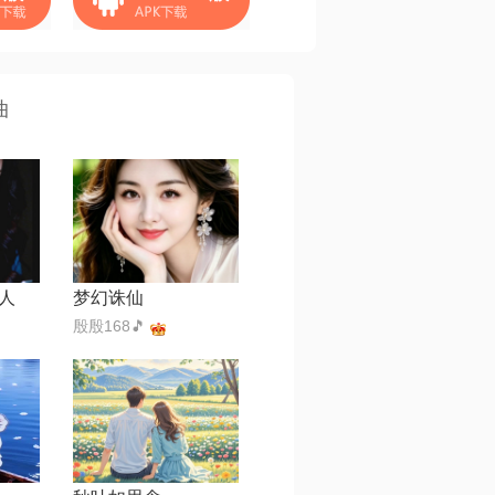
曲
人
梦幻诛仙
殷殷168🎵