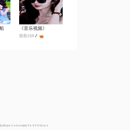
船
《音乐视频》
殷殷168🎵
91110108571272704J