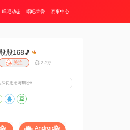
唱吧动态
唱吧荣誉
赛事中心
殷殷168🎵
关注
2.2万
达深切思念与期盼#