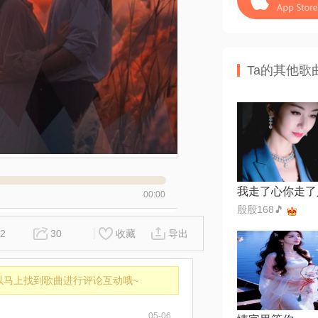
Ta的其他歌
我走了心你走了
00:00
殷殷168🎵
2
30
收藏
导出
以马上找到歌曲进行评论互动哦~
05-06