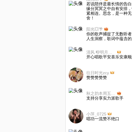
若说陪伴是最长情的告白
缘分冥冥之中自有安排，
紧相连。思念，是一种无
舍！
阳光💥🌴
你的歌声捕捉了无数听者
人生洞察，歌词中蕴含的
清风 🎼明月🎧暂停
开心唱歌平安喜乐安康顺
往日时光zcy
赞赞赞赞赞
秋之韵本周五九点更新🌹😄🌹😄
支持分享实力派歌手
小萍_0725
唱功一流赞不绝口