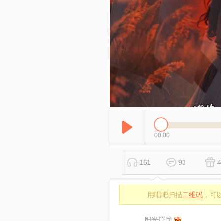
00:00
161
93
4
用唱吧扫描
二维码
，可
阳光💥🌴