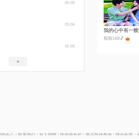
05-06
05-06
我的心中有一艘
殷殷168🎵
05-06
>
帮助中心
|
联系我们
|
加入唱吧
|
防诈骗专栏
|
商品防伪查询
|
营业执照：编号