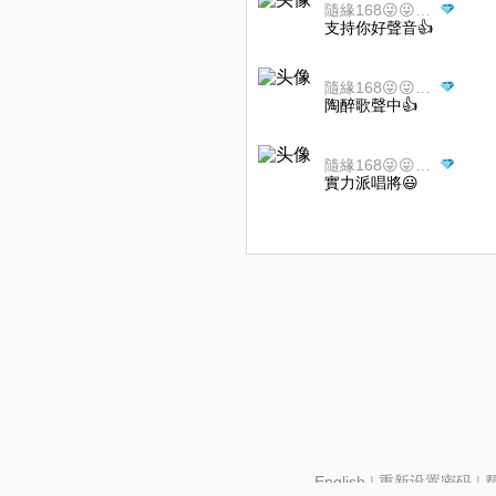
隨緣168😜😜🤟🤟
支持你好聲音👍
隨緣168😜😜🤟🤟
陶醉歌聲中👍
隨緣168😜😜🤟🤟
實力派唱將😃
English
|
重新设置密码
|