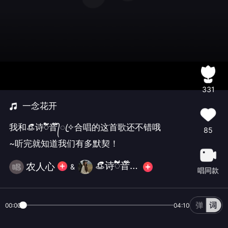
331
一念花开
我和👒诗ᮨ້໌音᭄໊ꦿ✧合唱的这首歌还不错哦
85
~听完就知道我们有多默契！
👒诗ᮨ້໌音᭄໊ꦿ✧
农人心
&
唱同款
00:00
04:10