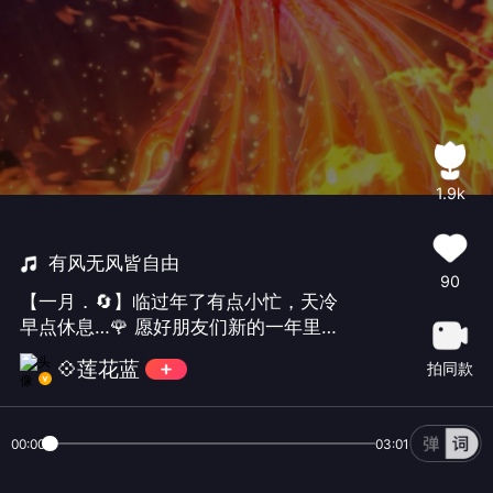
1.9k
有风无风皆自由
90
【一月．🔄】临过年了有点小忙，天冷
早点休息…🌹 愿好朋友们新的一年里一
路阳光，一路芬芳，一生吉祥安康…☕️#
💠莲花蓝
拍同款
唱首歌道晚安#
00:00
03:01