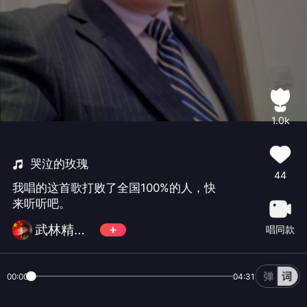
1.0k
哭泣的玫瑰
44
我唱的这首歌打败了全国100%的人，快
来听听吧。
武林精神N0.1
唱同款
00:00
04:31