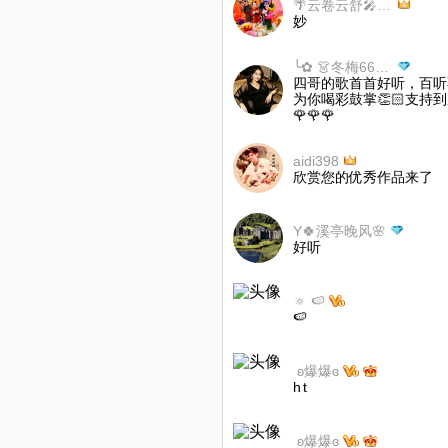
🌴云卷云舒🎤（两周周二）
妙
╰✿ 👗冬梅666👜 ✿╮
四哥的歌首首好听，百听
为你喝彩鼓掌👏🏻支持到底！✨ 
🌹🌹🌹
aidi398
欣赏您的优秀作品来了
Y🍀溪亭晚风🌸
好听
🔅 🍉
🍉
‌ ‌ʚ爆爆ɞ‌
h t
‌ ‌ʚ爆爆ɞ‌