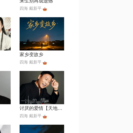
来生别再成遗憾
四海 戴新平
家乡变故乡
四海 戴新平
讨厌的爱情【天地制作】
四海 戴新平