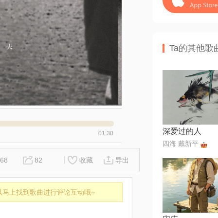
Ta的其他歌
深爱过的人
01:30
四海 戴新平
68
82
收藏
导出
以马上找到歌曲进行评论互动哦~