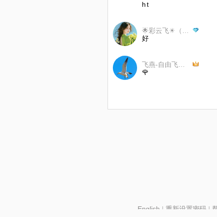
h t
🌟彩云飞☀（4）
好
飞燕-自由飞翔-拒币
🌹
English
|
重新设置密码
|