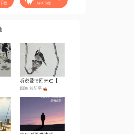
曲
听说爱情回来过【Live】
四海 戴新平