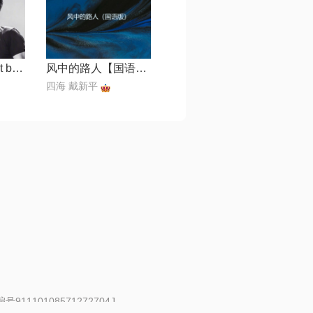
w生来彷徨【edit by 风中】
风中的路人【国语版】
四海 戴新平
91110108571272704J