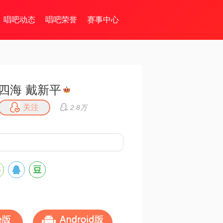
唱吧动态
唱吧荣誉
赛事中心
四海 戴新平
关注
2.8万