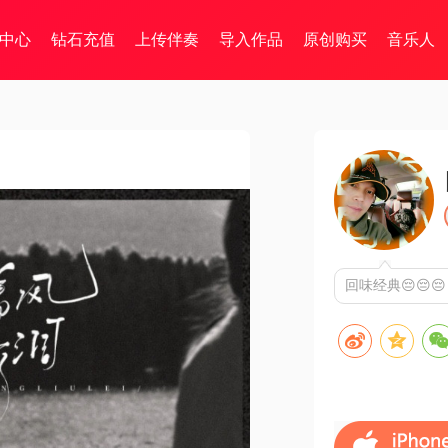
中心
钻石充值
上传伴奏
导入作品
原创购买
音乐人
回味经典😔😔😔