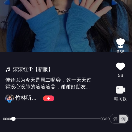
655
滚滚红尘【新版】
56
俺还以为今天是周二呢😂，这一天天过
得没心没肺的哈哈哈😝，谢谢好朋友的
温心提醒一颗狼星🙏##
竹林听雨🕊
唱同款
00:00
03:19