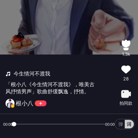
1.3k
今生情河不渡我
28
「根小八《今生情河不渡我》，唯美古
风抒情男声」歌曲舒缓飘逸，抒情。
根小八
拍同款
00:00
00:00