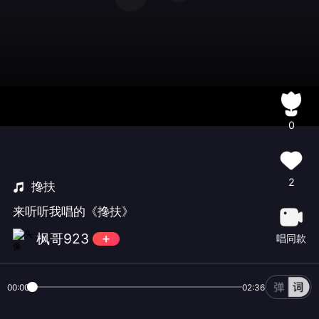
0
2
搀扶
来听听我唱的《搀扶》
枫哥923
唱同款
00:00
02:36