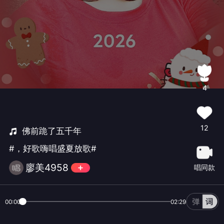
4
12
佛前跪了五千年
#，好歌嗨唱盛夏放歌#
廖美4958
唱同款
00:00
02:29