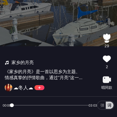
29
家乡的月亮
2
《家乡的月亮》是一首以思乡为主题、
情感真挚的抒情歌曲‌，通过“月亮”这一经
典意象，表达了游子对故乡和亲人的深
☁冬人☁
唱同款
切思念。不同版本由多位歌手演绎，风
格各异，但均以温暖、深情的旋律打动
人心。
00:00
03:03