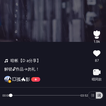
1.9k
暗帐【D a分享】
87
解锁🔓作品→勿礼！
💥孤🐲影
唱同款
00:00
03:52